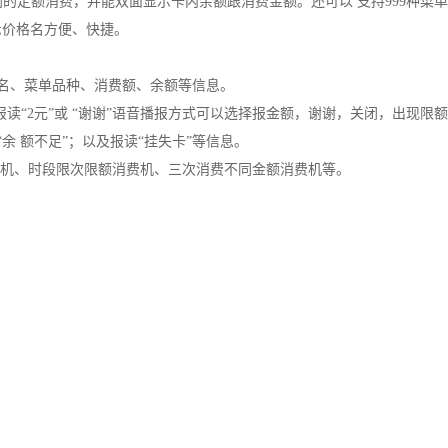
的定额消费，并能双面显示卡内余额跟消费金额。还可以 支持999种菜单
显示价格名方便、快捷。
姓名、菜单品种、消费额、余额等信息。
报读“2元”或 “谢谢”语音播报方式可以选择报金额，谢谢，关闭，出现限额
余 额不足”；以及报读“挂失卡”等信息。
机、时段限次限额消费机、三次消费不同金额消费机等。