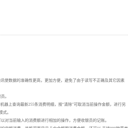
、GPRS通讯使数据的准确性更高，更加方便，避免了由于读写不正确及其它因素
银员。
机器上查询最新255条消费明细，按“清除”可取消当前操作金额，进行另
模式。
可以对当前输入的消费额进行相加的操作，方便收银员的记账。