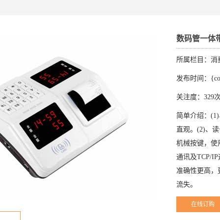
数码管一体
所属栏目：消
发布时间：{conte
关注度：329
简单介绍：(
直观。(2)、
机械按键，使用
通讯及TCP/I
准确性更高，
流失。
在线订购