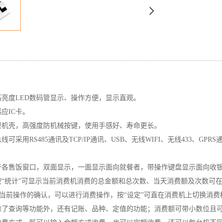
：高亮度LED数码管显示、操作方便，显示直观。
感应IC卡。
线型机壳，高强度防机械按键，使用手感好、寿命更长。
总线可采用RS485通讯及TCP/IP通讯、USB、无线WIFI、无线433
装于各售饭窗口，双面显示，一面显示面向就餐者，带操作键盘显示面向收
：按“统计”可显示当前消费机消费的总金额和总次数、当天消费额及次数可在
对当前操作的确认，可以进行消费操作，按“设定”可直在消费机上切换消费
：除了查询等功能外，还有记账、品种、定值的功能；消费额可带小数位且