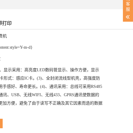
客
服
带打印
费机
nt:style=Y-m-d}
次
1)、显示采用：高亮度LED数码管显示、操作方便，显示
读卡形式：感应IC卡。(3)、全封闭流线型机壳，高强度防
手感好、寿命更长。(4)、通讯采用：总线可采用RS485
P通讯、USB、无线WIFI、无线433、GPRS通讯使数据的
更加方便，避免了由于读写不正确及其它因素而造的数据