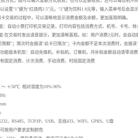
的收费方式，既可以输入金额方式收费，也可以定额收费，还可以每台机不同
设置“1”键为“红烧肉2.5”元，“2”键为饮料1.8元等，输入菜单号后会
：刷卡交易的过程中，可以清晰地显示消费金额及余额，更加直观明确。
印功能：自动小票打印机交易记录，打印内容包括消费方式、机号、卡号、
读功能:在交易时发出语音提示，更加清晰直观。如：用户消费2元时，会自动
已限额”；限次时会报读“此卡已限次”；卡内金额不足本次消费时，会报读“
功能版本机型：自动充值机、补贴机、订餐机、月补贴金额自动清零消费
式有固定消费、计次消费、手动消费、时段固定消费
～ ＋50℃ 相对湿度为10%-90%
Hz
mm
s
2、RS485、TCP/IP、USB、无线433、WIFI、GPRS、U盘
可按用户要求定制颜色